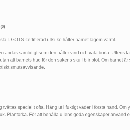
(0)
ll. GOTS-certifierad ullsilke håller barnet lagom varmt.
Ullen andas samtidigt som den håller vind och väta borta. Ullens
utan att barnets hud för den sakens skull blir blöt. Om barnet är s
aktiskt smutsavvisande.
 tvättas speciellt ofta. Häng ut i fuktigt väder i första hand. Om y
k. Plantorka. För att behålla ullens goda egenskaper använd ett