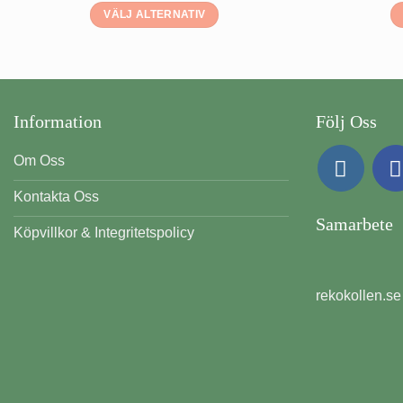
VÄLJ ALTERNATIV
Den
här
produkten
har
Information
Följ Oss
flera
varianter.
Om Oss
De
olika
Kontakta Oss
alternativen
Samarbete
kan
Köpvillkor & Integritetspolicy
väljas
på
produktsidan
rekokollen.se