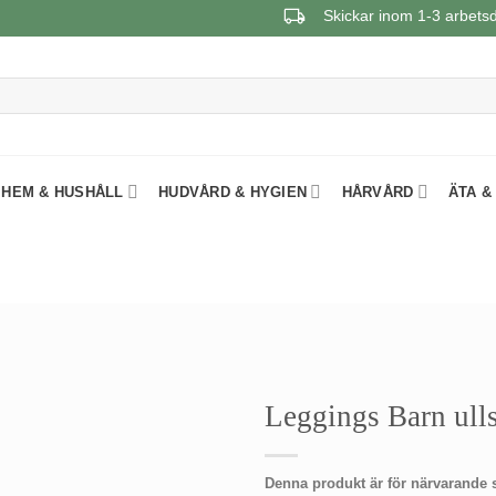
Skickar inom 1-3 arbets
HEM & HUSHÅLL
HUDVÅRD & HYGIEN
HÅRVÅRD
ÄTA &
Leggings Barn ulls
Denna produkt är för närvarande slu