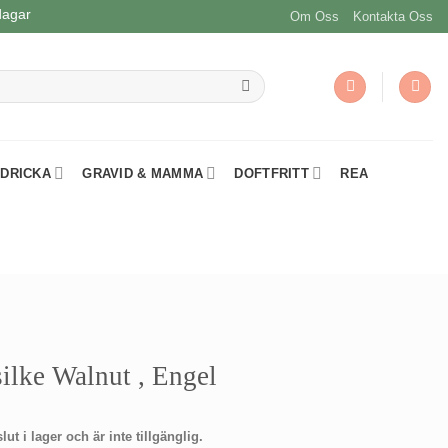
dagar
Om Oss
Kontakta Oss
 DRICKA
GRAVID & MAMMA
DOFTFRITT
REA
ilke Walnut , Engel
t i lager och är inte tillgänglig.