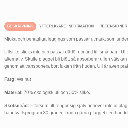
BESKRIVNING
YTTERLIGARE INFORMATION
RECENSIONER 
Mjuka och behagliga leggings som passar utmärkt som understä
Ullsilke sticks inte och passar därför utmärkt till små barn. 
alternativ. Skulle plagget bli blött så absorberar ullen vätskan 
genom att transportera bort fukten från huden. Ull är även pr
Färg:
Walnut
Material:
70% ekologisk ull och 30% silke.
Skötselråd:
Eftersom ull rengör sig själv behöver inte ullplagg
handtvättsprogram 30 grader. Linda gärna plagget i en handdu