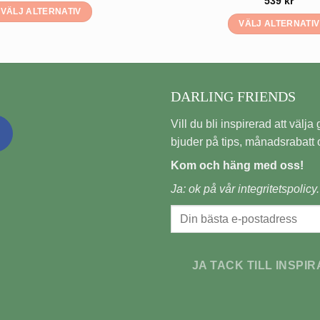
539
kr
VÄLJ ALTERNATIV
VÄLJ ALTERNATIV
Den
Den
här
här
produkten
produkte
har
har
DARLING FRIENDS
flera
flera
varianter.
Vill du bli inspirerad att välja gi
varianter
De
De
bjuder på tips, månadsrabatt o
olika
olika
alternativen
Kom och häng med oss!
alternati
kan
Ja: ok på vår
integritetspolicy.
kan
väljas
väljas
på
på
produktsidan
produkts
JA TACK TILL INSPIR