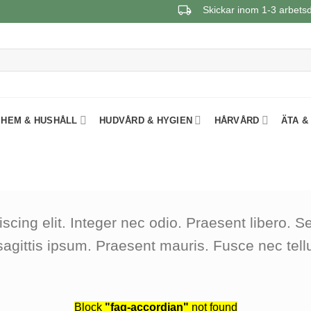
Skickar inom 1-3 arbets
HEM & HUSHÅLL
HUDVÅRD & HYGIEN
HÅRVÅRD
ÄTA &
scing elit. Integer nec odio. Praesent libero. 
sagittis ipsum. Praesent mauris. Fusce nec te
Block
"faq-accordian"
not found