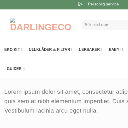
Skip
Personlig service
to
content
Sök
efter:
EKO-KIT
ULLKLÄDER & FILTAR
LEKSAKER
BABY
GUIDER
Lorem ipsum dolor sit amet, consectetur adipi
quis sem at nibh elementum imperdiet. Duis 
Vestibulum lacinia arcu eget nulla.