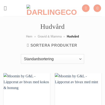
Skip
to
content
Hudvård
Hem
»
Gravid & Mamma
»
Hudvård
SORTERA PRODUKTER