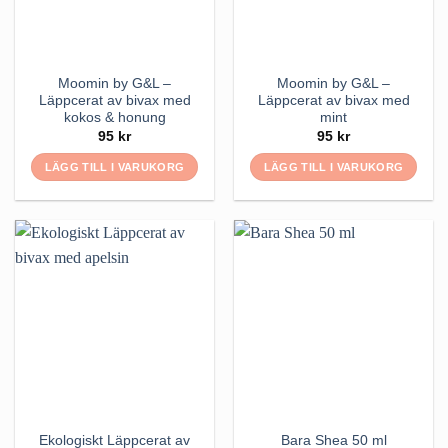
Moomin by G&L –
Moomin by G&L –
Läppcerat av bivax med
Läppcerat av bivax med
kokos & honung
mint
95
kr
95
kr
LÄGG TILL I VARUKORG
LÄGG TILL I VARUKORG
Ekologiskt Läppcerat av
Bara Shea 50 ml