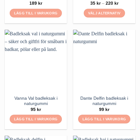
Prisinterval
189
kr
35
kr
–
220
kr
35 kr
till
LÄGG TILL I VARUKORG
VÄLJ ALTERNATIV
220 kr
Den
här
produkten
har
flera
varianter.
De
olika
alternativen
kan
väljas
på
Vanna Val badleksak i
Dante Delfin badleksak i
produktsidan
naturgummi
naturgummi
95
kr
99
kr
LÄGG TILL I VARUKORG
LÄGG TILL I VARUKORG