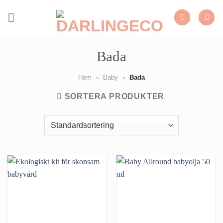
Skip
to
content
Bada
Hem
»
Baby
»
Bada
SORTERA PRODUKTER