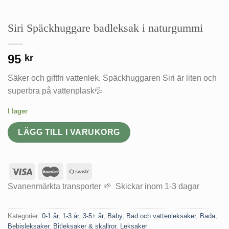
Siri Späckhuggare badleksak i naturgummi
95
kr
Säker och giftfri vattenlek. Späckhuggaren Siri är liten och
superbra på vattenplask💦
I lager
LÄGG TILL I VARUKORG
Svanenmärkta transporter 🌱 Skickar inom 1-3 dagar
Kategorier:
0-1 år
,
1-3 år
,
3-5+ år
,
Baby
,
Bad och vattenleksaker
,
Bada
,
Bebisleksaker
,
Bitleksaker & skallror
,
Leksaker