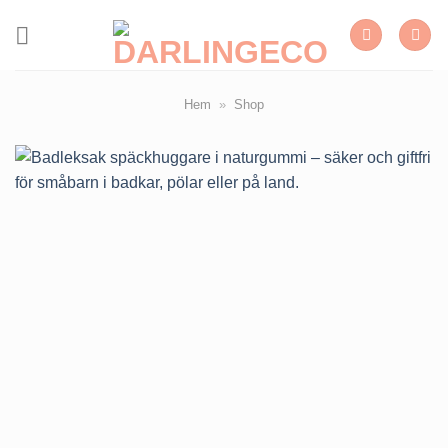
Skip
to
content
Hem
»
Shop