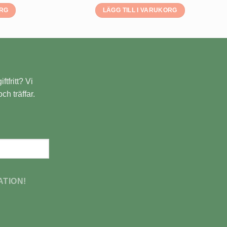
ORG
LÄGG TILL I VARUKORG
ftfritt? Vi
ch träffar.
ATION!