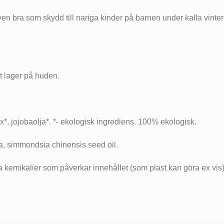
r även bra som skydd till nariga kinder på barnen under kalla vint
t lager på huden.
x*, jojobaolja*. *- ekologisk ingrediens. 100% ekologisk.
ba, simmondsia chinensis seed oil.
ga kemikalier som påverkar innehållet (som plast kan göra ex vis)