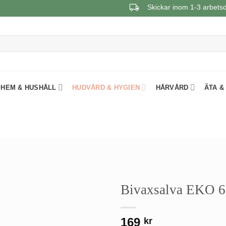
Skickar inom 1-3 arbets
HEM & HUSHÅLL
HUDVÅRD & HYGIEN
HÅRVÅRD
ÄTA &
Bivaxsalva EKO 6
169
kr