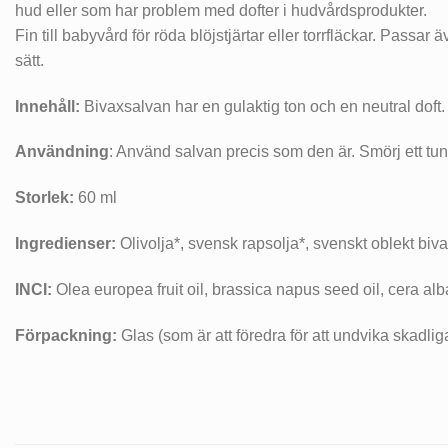
hud eller som har problem med dofter i hudvårdsprodukter.
Fin till babyvård för röda blöjstjärtar eller torrfläckar. Passa
sätt.
Innehåll:
Bivaxsalvan har en gulaktig ton och en neutral doft.
Användning
: Använd salvan precis som den är. Smörj ett tun
Storlek:
60 ml
Ingredienser:
Olivolja*, svensk rapsolja*, svenskt oblekt biva
INCI:
Olea europea fruit oil, brassica napus seed oil, cera al
Förpackning:
Glas (som är att föredra för att undvika skadli