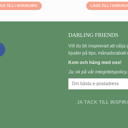
GG TILL I VARUKORG
LÄGG TILL I VARUK
DARLING FRIENDS
Vill du bli inspirerad att välja gi
bjuder på tips, månadsrabatt o
Kom och häng med oss!
Ja: ok på vår
integritetspolicy.
JA TACK TILL INSPIR