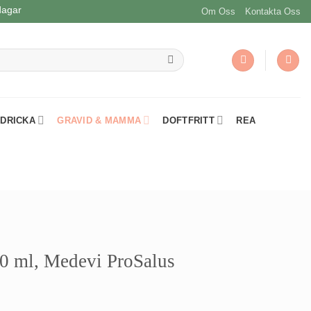
dagar
Om Oss
Kontakta Oss
 DRICKA
GRAVID & MAMMA
DOFTFRITT
REA
0 ml, Medevi ProSalus