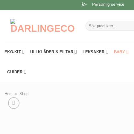
Skip
Personlig service
to
content
Sök
efter:
EKO-KIT
ULLKLÄDER & FILTAR
LEKSAKER
BABY
GUIDER
Hem
»
Shop