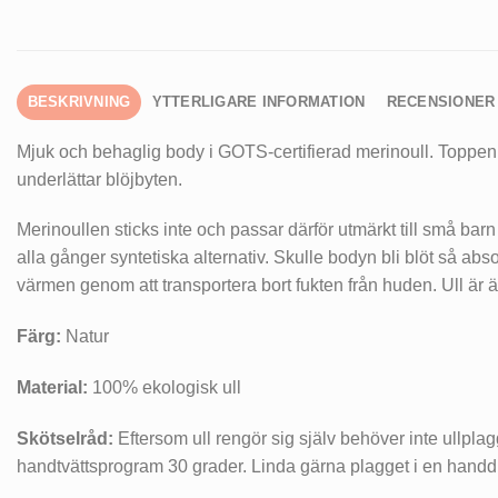
BESKRIVNING
YTTERLIGARE INFORMATION
RECENSIONER 
Mjuk och behaglig body i GOTS-certifierad merinoull. Toppen 
underlättar blöjbyten.
Merinoullen sticks inte och passar därför utmärkt till små ba
alla gånger syntetiska alternativ. Skulle bodyn bli blöt så absor
värmen genom att transportera bort fukten från huden. Ull är 
Färg:
Natur
Material:
100% ekologisk ull
Skötselråd:
Eftersom ull rengör sig själv behöver inte ullplagg
handtvättsprogram 30 grader. Linda gärna plagget i en handdu