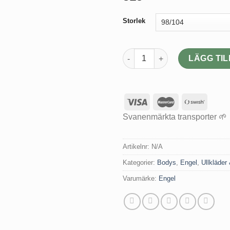
Storlek
Body merinoull Natur GOTS-ce
LÄGG TIL
Svanenmärkta transporter 🌱
Artikelnr:
N/A
Kategorier:
Bodys
,
Engel
,
Ullkläder 
Varumärke:
Engel