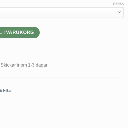
RENSA
rtifierad mängd
L I VARUKORG
 Skickar inom 1-3 dagar
& Filtar