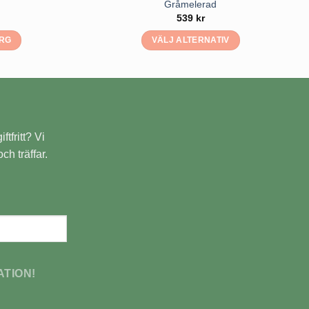
Gråmelerad
539
kr
ORG
VÄLJ ALTERNATIV
Den
här
produkten
har
flera
ftfritt? Vi
varianter.
De
ch träffar.
olika
alternativen
kan
väljas
på
produktsidan
ATION!