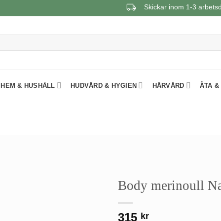
Skickar inom 1-3 arbets
HEM & HUSHÅLL
HUDVÅRD & HYGIEN
HÅRVÅRD
ÄTA &
Body merinoull Na
315
kr