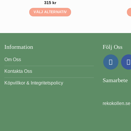
315
kr
VÄLJ ALTERNATIV
Den
här
produkten
har
Information
Följ Oss
flera
varianter.
Om Oss
De
olika
Kontakta Oss
alternativen
Samarbete
kan
Köpvillkor & Integritetspolicy
väljas
på
produktsidan
rekokollen.se