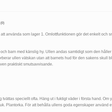
(0)
att använda som lager 1. Omlottfunktionen gör det enkelt och s
rn och barn med känslig hy. Ullen andas samtidigt som den hålle
berar ullen vätskan utan att barnets hud för den sakens skull blir 
även praktiskt smutsavvisande.
 tvättas speciellt ofta. Häng ut i fuktigt väder i första hand. Om y
k. Plantorka. För att behålla ullens goda egenskaper använd ett