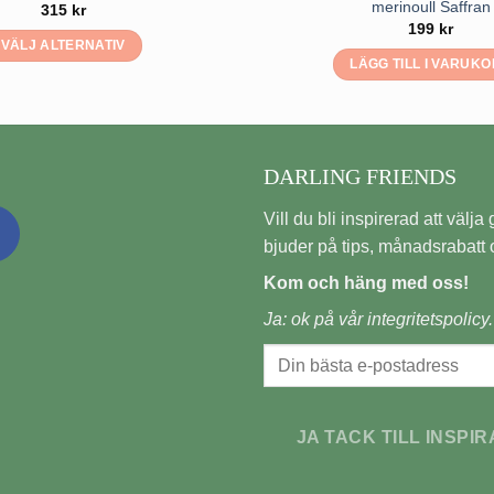
merinoull Saffran
315
kr
199
kr
VÄLJ ALTERNATIV
LÄGG TILL I VARUK
Den
här
produkten
har
DARLING FRIENDS
flera
varianter.
Vill du bli inspirerad att välja gi
De
bjuder på tips, månadsrabatt o
olika
alternativen
Kom och häng med oss!
kan
Ja: ok på vår
integritetspolicy.
väljas
på
produktsidan
JA TACK TILL INSPIR