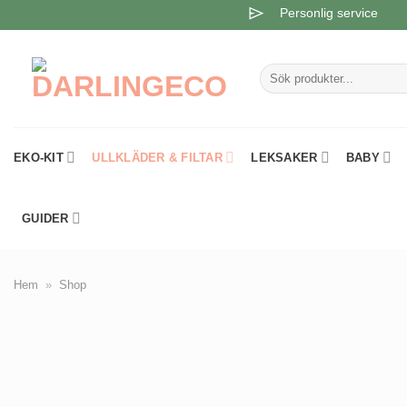
Skip
Personlig service
to
content
Sök
efter:
EKO-KIT
ULLKLÄDER & FILTAR
LEKSAKER
BABY
GUIDER
Hem
»
Shop