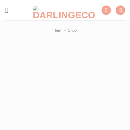
Skip
to
content
Hem
»
Shop