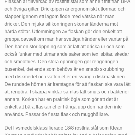
Flaskan är tillverkad av rostfritt stål som är helt fritt från BPA
och övriga gifter. Drickpipen är ergonomiskt utformad och
släpper igenom ett lagom flöde med vätska när man
dricker. Den
mjuka silikonringen skonar tänderna mot
hårda stötar.
Utformningen av flaskan gör den enkelt att
greppa oavsett om man har svettiga händer eller vantar på.
Den har en stor öppning som är lätt att dricka ur och som
också funkar med utmanande saker som tex isbitar, skedar
och smoothies. Den stora öppningen gör rengöringen
busenkel, det enda som behövs är en snabb skrubbning
med diskmedel och vatten eller en sväng i diskmaskinen.
De rundade hörnen är framtagna för att flaskan ska vara lätt
att rengöra. I skarpa vinklar samlas lätt smuts och bakterier
annars. Korken har en praktisk ögla som gör att det är
enkelt att bära flaskan eller hänga upp den när den inte
används. Passar de flesta flask och mugghållare.
Det livsmedelsklassifierade 18/8 rostfria stål som Klean