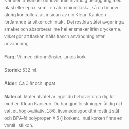
Kanteen använder behöver inte invändig beläggning med
plast eller epoxi som i en aluminiumflaska, så du behöver
aldrig kontrollera att insidan av din Klean Kanteen
fortfarande är säker och intakt. Det rostfria stålet avger inga
smaker och absorberar inte heller smaker ifrån dryckerna,
vilket gör att flaskan hålls fräsch användning efter
användning.
Färg:
Vit med citronmönster, turkos kork.
Storlek:
532 ml.
Ålder:
Ca 3 år och uppåt
Material:
Materialvalet är inget du behöver oroa dig för
med en Klean Kanteen. De har gjort forskningen åt dig och
valt ett högkvalitativt 18/8, livsmedelsgodkänt rostfritt stål
och BPA-fri polypropen # 5 (i korken). Inuti korken finns en
ventil i silikon.