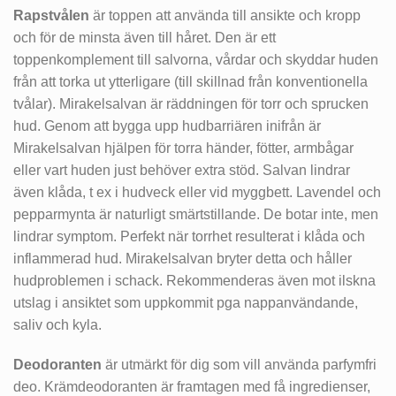
Rapstvålen
är toppen att använda till ansikte och kropp
och för de minsta även till håret. Den är ett
toppenkomplement till salvorna, vårdar och skyddar huden
från att torka ut ytterligare (till skillnad från konventionella
tvålar). Mirakelsalvan är räddningen för torr och sprucken
hud. Genom att bygga upp hudbarriären inifrån är
Mirakelsalvan hjälpen för torra händer, fötter, armbågar
eller vart huden just behöver extra stöd. Salvan lindrar
även klåda, t ex i hudveck eller vid myggbett. Lavendel och
pepparmynta är naturligt smärtstillande. De botar inte, men
lindrar symptom. Perfekt när torrhet resulterat i klåda och
inflammerad hud. Mirakelsalvan bryter detta och håller
hudproblemen i schack. Rekommenderas även mot ilskna
utslag i ansiktet som uppkommit pga nappanvändande,
saliv och kyla.
Deodoranten
är utmärkt för dig som vill använda parfymfri
deo. Krämdeodoranten är framtagen med få ingredienser,