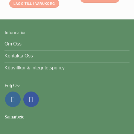
220 kr
LÄGG TILL I VARUKORG
Den
här
produkten
har
flera
Information
varianter.
De
Om Oss
olika
Kontakta Oss
alternativen
kan
Köpvillkor & Integritetspolicy
väljas
på
produktsidan
Följ Oss
Samarbete