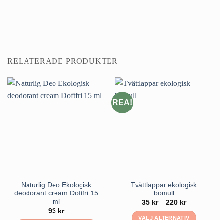
RELATERADE PRODUKTER
REA!
Naturlig Deo Ekologisk
Tvättlappar ekologisk
deodorant cream Doftfri 15
bomull
ml
Prisinterval
35
kr
–
220
kr
35 kr
93
kr
till
VÄLJ ALTERNATIV