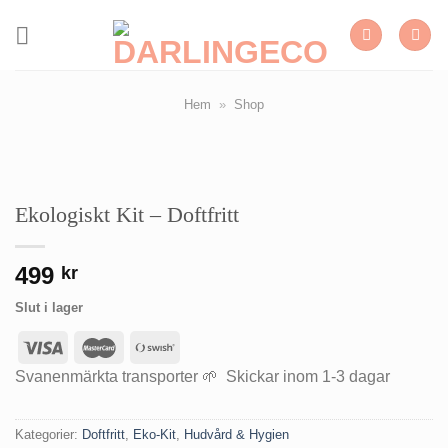
Skip
to
content
Hem
»
Shop
Ekologiskt Kit – Doftfritt
499
kr
Slut i lager
Svanenmärkta transporter 🌱 Skickar inom 1-3 dagar
Kategorier:
Doftfritt
,
Eko-Kit
,
Hudvård & Hygien