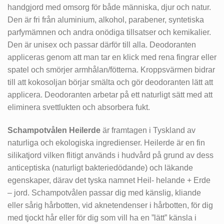
handgjord med omsorg för både människa, djur och natur.
Den är fri från aluminium, alkohol, parabener, syntetiska
parfymämnen och andra onödiga tillsatser och kemikalier.
Den är unisex och passar därför till alla. Deodoranten
appliceras genom att man tar en klick med rena fingrar eller
spatel och smörjer armhålan/fötterna. Kroppsvärmen bidrar
till att kokosoljan börjar smälta och gör deodoranten lätt att
applicera. Deodoranten arbetar på ett naturligt sätt med att
eliminera svettlukten och absorbera fukt.
Schampotvålen Heilerde
är framtagen i Tyskland av
naturliga och ekologiska ingredienser. Heilerde är en fin
silikatjord vilken flitigt används i hudvård på grund av dess
anticeptiska (naturligt bakteriedödande) och läkande
egenskaper, därav det tyska namnet Heil- helande + Erde
– jord. Schampotvålen passar dig med känslig, kliande
eller sårig hårbotten, vid aknetendenser i hårbotten, för dig
med tjockt hår eller för dig som vill ha en ”lätt” känsla i