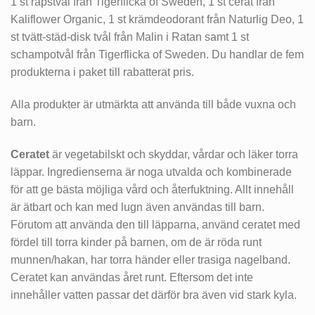
1 st rapstvål från Tigerflicka of Sweden, 1 st cerat från
Kaliflower Organic, 1 st krämdeodorant från Naturlig Deo, 1
st tvätt-städ-disk tvål från Malin i Ratan samt 1 st
schampotvål från Tigerflicka of Sweden. Du handlar de fem
produkterna i paket till rabatterat pris.
Alla produkter är utmärkta att använda till både vuxna och
barn.
Ceratet
är vegetabilskt och skyddar, vårdar och läker torra
läppar. Ingredienserna är noga utvalda och kombinerade
för att ge bästa möjliga vård och återfuktning. Allt innehåll
är ätbart och kan med lugn även användas till barn.
Förutom att använda den till läpparna, använd ceratet med
fördel till torra kinder på barnen, om de är röda runt
munnen/hakan, har torra händer eller trasiga nagelband.
Ceratet kan användas året runt. Eftersom det inte
innehåller vatten passar det därför bra även vid stark kyla.