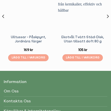
Ulltussar – Påskpynt,
Ekotvål Tvätt-Städ-Disk,
Jordnära färger
Utan tillsatt doft 80 g
169
kr
105
kr
LÄGG TILL I VARUKORG
LÄGG TILL I VARUKORG
Information
Om Oss
Kontakta Oss
Köpvillkor & Integritetspolicy