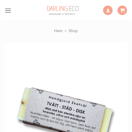
Skip
to
content
Hem
»
Shop