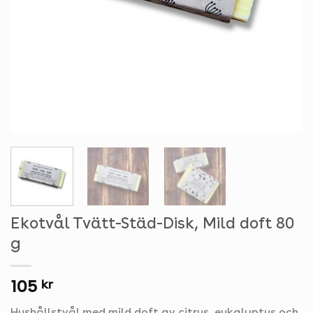
Ekotvål Tvätt-Städ-Disk, Mild doft 80
g
105
kr
Hushållstvål med mild doft av citrus, eukalyptus och