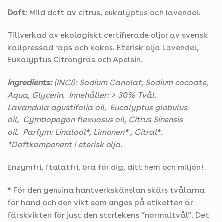
Doft:
Mild doft av citrus, eukalyptus och lavendel.
Tillverkad av ekologiskt certifierade oljor av svensk
kallpressad raps och kokos. Eterisk olja Lavendel,
Eukalyptus Citrongräs och Apelsin.
Ingredients:
(INCI): Sodium Canolat, Sodium cocoate,
Aqua, Glycerin.
Innehåller: > 30% Tvål.
Lavandula agustifolia oil,
Eucalyptus globulus
oil, Cymbopogon flexuosus oil, Citrus Sinensis
oil.
Parfym: Linalool*, Limonen* , Citral*.
*Doftkomponent i eterisk olja.
Enzymfri, ftalatfri, bra för dig, ditt hem och miljön!
* För den genuina hantverkskänslan skärs tvålarna
för hand och den vikt som anges på etiketten är
färskvikten för just den storlekens ”normaltvål”. Det