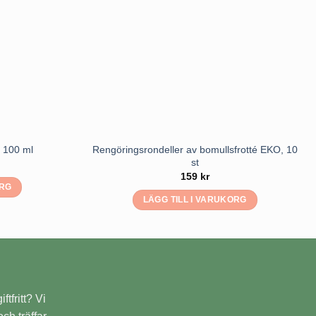
Rengöringsrondeller av bomullsfrotté EKO, 10
 100 ml
st
159
kr
ORG
LÄGG TILL I VARUKORG
ftfritt? Vi