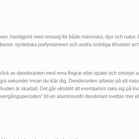
er, handgjord med omsorg för både människa, djur och natur. De
bener, syntetiska parfymämnen och andra onödiga tillsatser och k
ick av deodoranten med rena fingrar eller spatel och smörjer ar
gra sekunder innan du klär dig. Deodoranten arbetar på ett natur
r huden är skadad. Det går utmärkt att exempelvis raka sig på 
 ”övergångsperioden” till en aluminiumfri deodorant svettas mer el