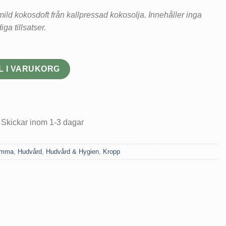
ild kokosdoft från kallpressad kokosolja. Innehåller inga
ga tillsatser.
rant cream Kokos 60 ml mängd
L I VARUKORG
 Skickar inom 1-3 dagar
amma
,
Hudvård
,
Hudvård & Hygien
,
Kropp