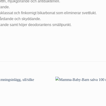
ftfri, mjukgörande och antibakteriell.
rande.
klassat och finkornigt bikarbonat som eliminerar svettlukt.
Vårdande och skyddande.
ddande samt höjer deodorantens smältpunkt.