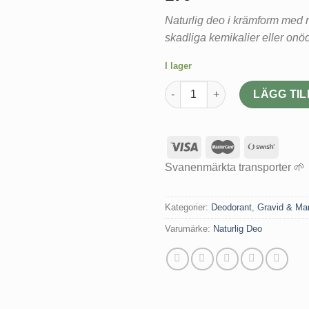
Naturlig deo i krämform med m
skadliga kemikalier eller onödi
I lager
Naturlig Deo Ekologisk deodo
LÄGG TIL
Svanenmärkta transporter 🌱
Kategorier:
Deodorant
,
Gravid & M
Varumärke:
Naturlig Deo