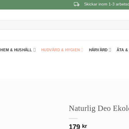
Skickar inom 1-3 arbets
HEM & HUSHÅLL
HUDVÅRD & HYGIEN
HÅRVÅRD
ÄTA &
Naturlig Deo Ekol
179
kr