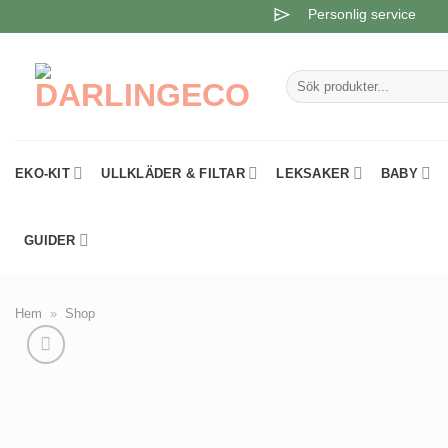
Skip
Personlig service
to
content
Sök
efter:
EKO-KIT
ULLKLÄDER & FILTAR
LEKSAKER
BABY
GUIDER
Hem
»
Shop