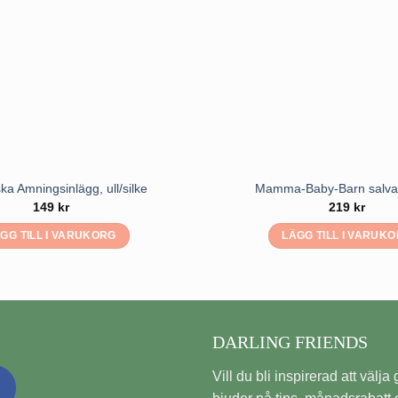
ka Amningsinlägg, ull/silke
Mamma-Baby-Barn salva
149
kr
219
kr
GG TILL I VARUKORG
LÄGG TILL I VARUK
DARLING FRIENDS
Vill du bli inspirerad att välja gi