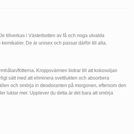
 tillverkas i Västerbotten av få och noga utvalda
emikalier. De är unisex och passar därför till alla.
mhålan/fötterna. Kroppsvärmen bidrar till att kokosoljan
ligt sätt med att eliminera svettlukten och absorbera
kvällen och smörja in deodoranten på morgonen, eftersom den
ler luktar mer. Upplever du detta är det bara att smörja