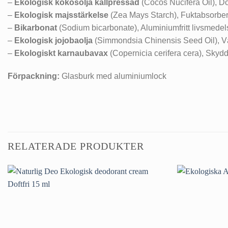
–
Ekologisk kokosolja kallpressad
(Cocos Nucifera Oil), Do
–
Ekologisk majsstärkelse
(Zea Mays Starch), Fuktabsorbe
–
Bikarbonat
(Sodium bicarbonate), Aluminiumfritt livsmedels
–
Ekologisk jojobaolja
(Simmondsia Chinensis Seed Oil), 
–
Ekologiskt karnaubavax
(Copernicia cerifera cera), Sky
Förpackning:
Glasburk med aluminiumlock
RELATERADE PRODUKTER