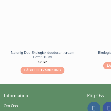
Naturlig Deo Ekologisk deodorant cream
Ekologis
Doftfri 15 ml
93
kr
LÄ
LÄGG TILL I VARUKORG
Information
Följ Oss
Om Oss