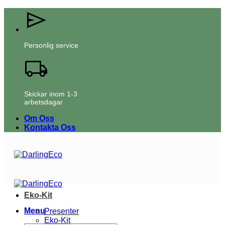
Skip
to
content
Personlig service
Skickar inom 1-3
arbetsdagar
Om Oss
Kontakta Oss
Eko-Kit
Menu
Presenter
Eko-Kit