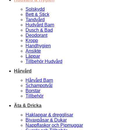
Solskydd
Bett & Stick
Tandvård
Hudvård Barn
Dusch & Bad
Deodorant
Kropp
Handhygien
Ansikte
Läppar
Tillbehör Hudvård
Hårvård
Hårvård Barn
Schampotvål
Borstar
Tillbehör
Äta & Dricka
Haklappar & dregglisar
Bivaxpåsar & Dukar
Nappflaskor och Pipmuggar