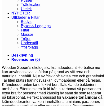
Pyssel
Träleksaker
Utelek
NYHETER
Ullkläder & Filtar
Bodys
Byxor & Leggings
Filtar
Mössor
Tröjor
Underställ
Ytterplagg
Beskrivning
Recensioner (0)
Wooden Spoon´s ekologiska krämdeodorant Herbalise me
kan användas av alla åldrar på grund av sitt rena och
naturliga innehåll. Njut av frisk doft av tea tree och grapefrukt!
Tar liten plats i träningsväskan, gympapåsen eller på resan.
Krämdeodoranten tar effektivt bort illaluktande bakterier i
armhålan. Eftersom den är fri från bikarbonat så passar den
extra bra för personer med känslig hy samt de som reagerar
på bikarbonat. Perfekt anpassad för
växande tonåringar
då
krämdeodoranten varken innehåller aluminium, parabener,
syntetiska kemikalier eller andra tillsatser. Deodoranten