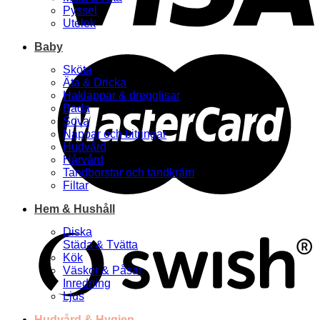
Pyssel
Utelek
Baby
Sköta
Äta & Dricka
Haklappar & dregglisar
Bada
Sova
Nappar och bitringar
Hudvård
Hårvård
Tandborstar och tandkräm
Filtar
Hem & Hushåll
Diska
Städa & Tvätta
Kök
Väskor & Påsar
Inredning
Ljus
Hudvård & Hygien