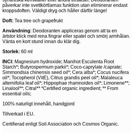
påverkar inte svettkörtlarnas funktion utan eliminerar endast
kroppsdoften. Väldigt dryg och håller därför länge!
Doft:
Tea tree och grapefrukt
Användning
: Deodoranten appliceras genom att ta en
ärtstor klick med rena fingrar eller spatel och smörj armhålan.
Vänta en kort stund innan du klär dig.
Storlek:
60 ml
INCI:
Magnesium hydroxide; Manihot Esculenta Root
Starch*; Butyrospermum parkii*; Coco-caprylate /caprate;
Simmondsia chinensis seed oil*; Cera alba*; Cocus nucifera
oil*; Tocopherol (VitE), Citrus grandis peel oil*; Malaleuca
alternifolia leaf oil*; Hippophae rhamnoides oil*; Limonene**;
Linalool**; Citral** *Certified organic ingredient; ** From
essential oils;
100% naturligt innehåll, handgjord
Tillverkad i EU.
Certifierad enligt Soil Association och Cosmos Organic.