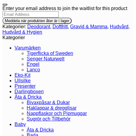
Dismiss
Enter your email address to join the waitlist for this product
notification
Meddela när produkten åter är i lager
Kategorier:
Deodorant
,
Doftfritt
,
Gravid & Mamma
,
Hudvård
,
Hudvård & Hygien
Kategorier
Varumärken
Tigerflicka of Sweden
Senger Naturwelt
Engel
Lanco
Eko-Kit
Ullsilke
Presenter
Darlingboxen
Äta & Dricka
Bivaxpåsar & Dukar
Haklappar & dregglisar
Nappflaskor och Pipmuggar
Sugrör och Tillbehör
Baby
Äta & Dricka
Bada