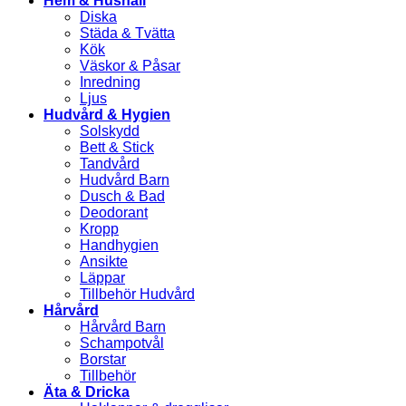
Hem & Hushåll
Diska
Städa & Tvätta
Kök
Väskor & Påsar
Inredning
Ljus
Hudvård & Hygien
Solskydd
Bett & Stick
Tandvård
Hudvård Barn
Dusch & Bad
Deodorant
Kropp
Handhygien
Ansikte
Läppar
Tillbehör Hudvård
Hårvård
Hårvård Barn
Schampotvål
Borstar
Tillbehör
Äta & Dricka