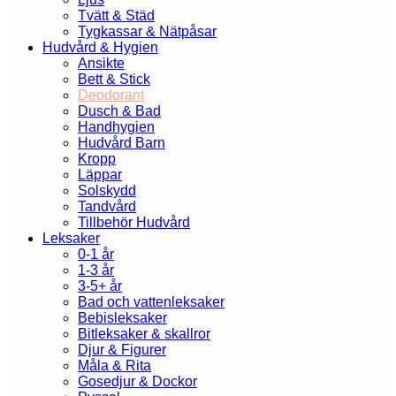
Tvätt & Städ
Tygkassar & Nätpåsar
Hudvård & Hygien
Ansikte
Bett & Stick
Deodorant
Dusch & Bad
Handhygien
Hudvård Barn
Kropp
Läppar
Solskydd
Tandvård
Tillbehör Hudvård
Leksaker
0-1 år
1-3 år
3-5+ år
Bad och vattenleksaker
Bebisleksaker
Bitleksaker & skallror
Djur & Figurer
Måla & Rita
Gosedjur & Dockor