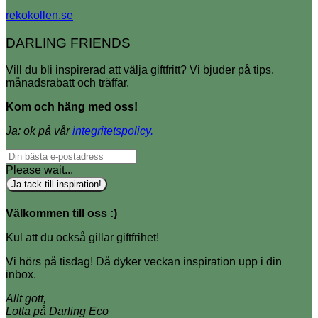
rekokollen.se
DARLING FRIENDS
Vill du bli inspirerad att välja giftfritt? Vi bjuder på tips,
månadsrabatt och träffar.
Kom och häng med oss!
Ja: ok på vår
integritetspolicy.
Please wait...
Ja tack till inspiration!
Välkommen till oss :)
Kul att du också gillar giftfrihet!
Vi hörs på tisdag! Då dyker veckan inspiration upp i din
inbox.
Allt gott,
Lotta på Darling Eco