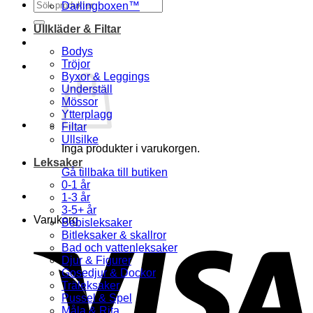
Sök
Darlingboxen™
efter:
Ullkläder & Filtar
Bodys
Tröjor
Byxor & Leggings
Underställ
Mössor
Ytterplagg
Filtar
Ullsilke
Inga produkter i varukorgen.
Leksaker
Gå tillbaka till butiken
0-1 år
1-3 år
3-5+ år
Varukorg
Bebisleksaker
Bitleksaker & skallror
Bad och vattenleksaker
Djur & Figurer
Gosedjur & Dockor
Träleksaker
Pussel & Spel
Måla & Rita