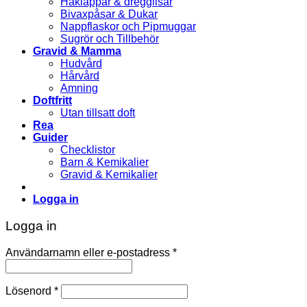
Haklappar & dregglisar
Bivaxpåsar & Dukar
Nappflaskor och Pipmuggar
Sugrör och Tillbehör
Gravid & Mamma
Hudvård
Hårvård
Amning
Doftfritt
Utan tillsatt doft
Rea
Guider
Checklistor
Barn & Kemikalier
Gravid & Kemikalier
Logga in
Logga in
Användarnamn eller e-postadress
*
Lösenord
*