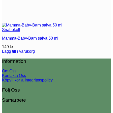
Snabbkoll
Mamma-Baby-Barn salva 50 ml
149
kr
Lägg till i varukorg
Information
Om Oss
Kontakta Oss
Köpvillkor & Integritetspolicy
Följ Oss
Samarbete