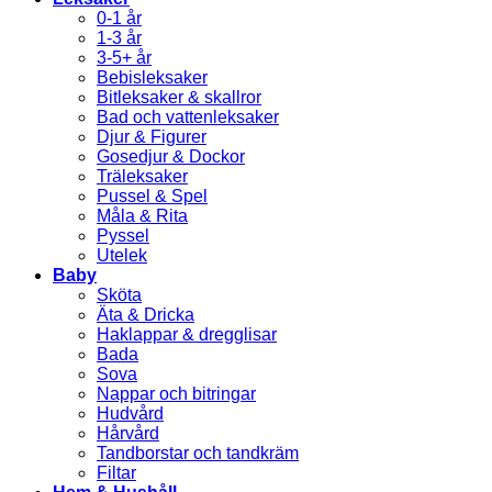
0-1 år
1-3 år
3-5+ år
Bebisleksaker
Bitleksaker & skallror
Bad och vattenleksaker
Djur & Figurer
Gosedjur & Dockor
Träleksaker
Pussel & Spel
Måla & Rita
Pyssel
Utelek
Baby
Sköta
Äta & Dricka
Haklappar & dregglisar
Bada
Sova
Nappar och bitringar
Hudvård
Hårvård
Tandborstar och tandkräm
Filtar