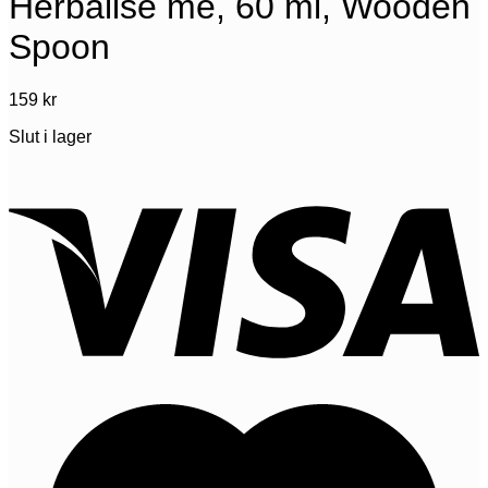
Herbalise me, 60 ml, Wooden
Spoon
159
kr
Slut i lager