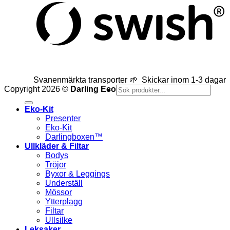
Svanenmärkta transporter 🌱 Skickar inom 1-3 dagar
Sök
Copyright 2026 ©
Darling Eco
efter:
Eko-Kit
Presenter
Eko-Kit
Darlingboxen™
Ullkläder & Filtar
Bodys
Tröjor
Byxor & Leggings
Underställ
Mössor
Ytterplagg
Filtar
Ullsilke
Leksaker