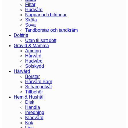
Filtar
Hudvård
Nappar och bitringar
Sköta
Sova
Tandborstar och tandkräm
Doftfritt
Utan tillsatt doft
Gravid & Mamma
Amning
Hårvård
Hudvård
Solskydd
Hårvård
Borstar
Hårvård Barn
Schampotvål
Tillbehör
Hem & Hushåll
Disk
Handla
Inredning
Klädvård
Kök
Ljus