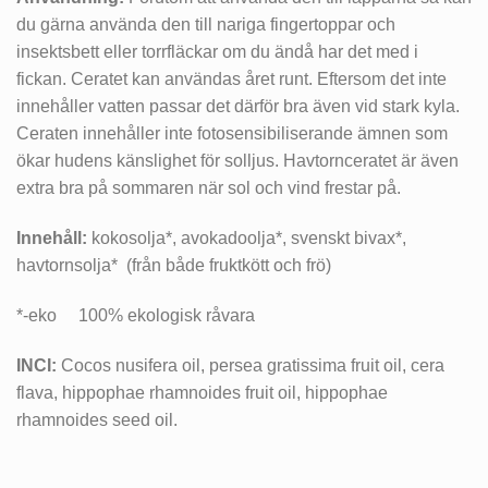
du gärna använda den till nariga fingertoppar och
insektsbett eller torrfläckar om du ändå har det med i
fickan. Ceratet kan användas året runt. Eftersom det inte
innehåller vatten passar det därför bra även vid stark kyla.
Ceraten innehåller inte fotosensibiliserande ämnen som
ökar hudens känslighet för solljus. Havtornceratet är även
extra bra på sommaren när sol och vind frestar på.
Innehåll:
kokosolja*, avokadoolja*, svenskt bivax*,
havtornsolja* (från både fruktkött och frö)
*-eko
100% ekologisk råvara
INCI:
Cocos nusifera oil, persea gratissima fruit oil, cera
flava, hippophae rhamnoides fruit oil, hip­pophae
rhamnoides seed oil.