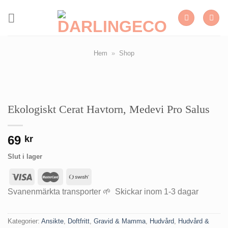
Skip
to
content
Hem
»
Shop
Ekologiskt Cerat Havtorn, Medevi Pro Salus
69
kr
Slut i lager
Svanenmärkta transporter 🌱 Skickar inom 1-3 dagar
Kategorier:
Ansikte
,
Doftfritt
,
Gravid & Mamma
,
Hudvård
,
Hudvård &