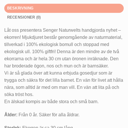
BESKRIVNING
RECENSIONER (0)
Låt oss presentera Senger Naturwelts handgjorda nyhet –
ekorren! Mjukdjuret består genomgående av naturmaterial,
tillverkad i 100% ekologisk bomull och stoppad med
ekologisk ull. 100% giftfri! Denna är den mindre av de två
ekorrarna och är hela 30 cm utan öronen inräknade. Den
har broderade ögon, nos och mun och är barnsäker.
Vi är så glada över att kunna erbjuda gosedjur som är
trygga och säkra för det lilla barnet. En vän för livet att hålla
nära, som alltid är med om man vill. En vän att lita på och
söka tröst hos.
En älskad kompis av både stora och små barn.
Ålder:
Från 0 år. Säker för alla åldrar.
Storlek:
Ekorren är ca 30 cm lång