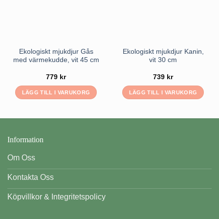
Ekologiskt mjukdjur Gås
Ekologiskt mjukdjur Kanin,
med värmekudde, vit 45 cm
vit 30 cm
779
kr
739
kr
LÄGG TILL I VARUKORG
LÄGG TILL I VARUKORG
Information
Om Oss
Kontakta Oss
Köpvillkor & Integritetspolicy