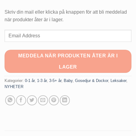
Skriv din mail eller klicka på knappen för att bli meddelad
när produkter åter är i lager.
Enter
your
email
address
MEDDELA NÄR PRODUKTEN ÅTER ÄR I
to
LAGER
join
the
Kategorier:
0-1 år
,
1-3 år
,
3-5+ år
,
Baby
,
Gosedjur & Dockor
,
Leksaker
,
waitlist
NYHETER
for
this
product