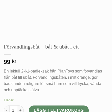
Förvandlingsbåt – båt & ubåt i ett
99
kr
En lekfull 2-i-1-badleksak från PlanToys som förvandlas
från båt till ubåt. Förvandlingsbåten, i milt orange, gör
badstunden roligare för små barn som vill trycka, vända
och upptäcka själva.
I lager
Förvandlingsbåt – båt & ubåt i ett mängd
LÄGG TILL I VARUKORG