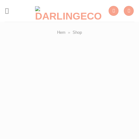
Skip
to
content
Hem
»
Shop