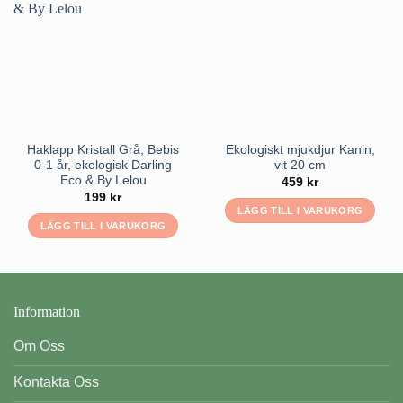
Haklapp Kristall Grå, Bebis
Ekologiskt mjukdjur Kanin,
0-1 år, ekologisk Darling
vit 20 cm
Eco & By Lelou
459
kr
199
kr
LÄGG TILL I VARUKORG
LÄGG TILL I VARUKORG
Information
Om Oss
Kontakta Oss