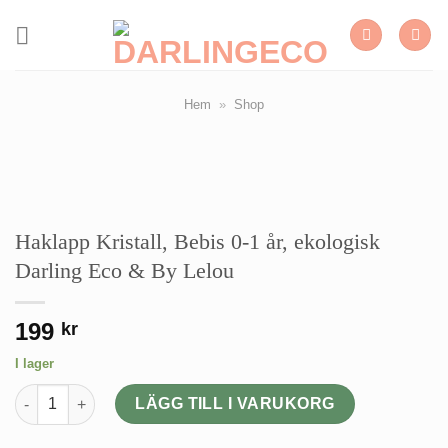
Skip
to
content
Hem
»
Shop
Haklapp Kristall, Bebis 0-1 år, ekologisk
Darling Eco & By Lelou
199
kr
I lager
Haklapp Kristall, Bebis 0-1 år, ekologisk Darling Eco & By Lel
LÄGG TILL I VARUKORG