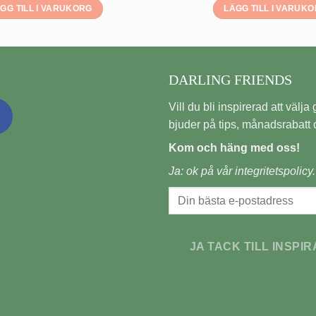
GG TILL I VARUKORG
LÄGG TILL I VARUK
DARLING FRIENDS
Vill du bli inspirerad att välja gi
bjuder på tips, månadsrabatt o
Kom och häng med oss!
Ja: ok på vår
integritetspolicy.
JA TACK TILL INSPIR