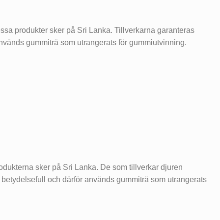
essa produkter sker på Sri Lanka. Tillverkarna garanteras
r används gummiträ som utrangerats för gummiutvinning.
dukterna sker på Sri Lanka. De som tillverkar djuren
är betydelsefull och därför används gummiträ som utrangerats