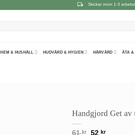
Skickar inom 1-3 arbets
HEM & HUSHÅLL
HUDVÅRD & HYGIEN
HÅRVÅRD
ÄTA &
Handgjord Get av 
Det
Det
61
52
kr
kr