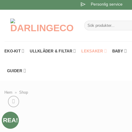
Skip
Personlig service
to
content
Sök
efter:
EKO-KIT
ULLKLÄDER & FILTAR
LEKSAKER
BABY
GUIDER
Hem
»
Shop
REA!