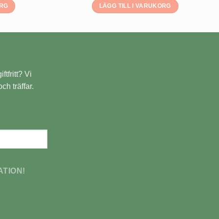
ORG
LÄGG TILL I VARUKORG
ftfritt? Vi
ch träffar.
ATION!