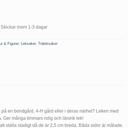
a
de
 Skickar inom 1-3 dagar
ur & Figurer
,
Leksaker
,
Träleksaker
m på en bondgård, 4-H gård eller i deras närhet? Leken med
. Ger många timmars rolig och lärorik lek!
t att ställa stadigt då de är 2,5 cm breda. Båda sidor är målade.