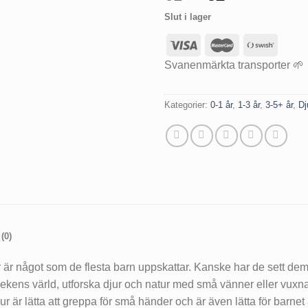
ursprunglig
nuvaran
Slut i lager
priset
priset
var:
är:
61 kr.
52 kr.
Svanenmärkta transporter 🌱
Kategorier:
0-1 år
,
1-3 år
,
3-5+ år
,
Dj
(0)
r är något som de flesta barn uppskattar. Kanske har de sett de
lekens värld, utforska djur och natur med små vänner eller vuxna
jur är lätta att greppa för små händer och är även lätta för barne