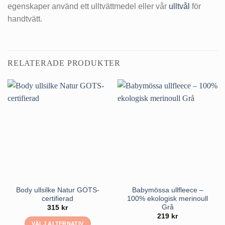
egenskaper använd ett ulltvättmedel eller vår
ulltvål
för
handtvätt.
RELATERADE PRODUKTER
Body ullsilke Natur GOTS-
Babymössa ullfleece –
certifierad
100% ekologisk merinoull
Grå
315
kr
219
kr
VÄLJ ALTERNATIV