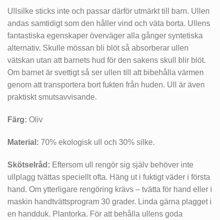
Ullsilke sticks inte och passar därför utmärkt till barn. Ullen
andas samtidigt som den håller vind och väta borta. Ullens
fantastiska egenskaper överväger alla gånger syntetiska
alternativ. Skulle mössan bli blöt så absorberar ullen
vätskan utan att barnets hud för den sakens skull blir blöt.
Om barnet är svettigt så ser ullen till att bibehålla värmen
genom att transportera bort fukten från huden. Ull är även
praktiskt smutsavvisande.
Färg:
Oliv
Material:
70% ekologisk ull och 30% silke.
Skötselråd:
Eftersom ull rengör sig själv behöver inte
ullplagg tvättas speciellt ofta. Häng ut i fuktigt väder i första
hand. Om ytterligare rengöring krävs – tvätta för hand eller i
maskin handtvättsprogram 30 grader. Linda gärna plagget i
en handduk. Plantorka. För att behålla ullens goda