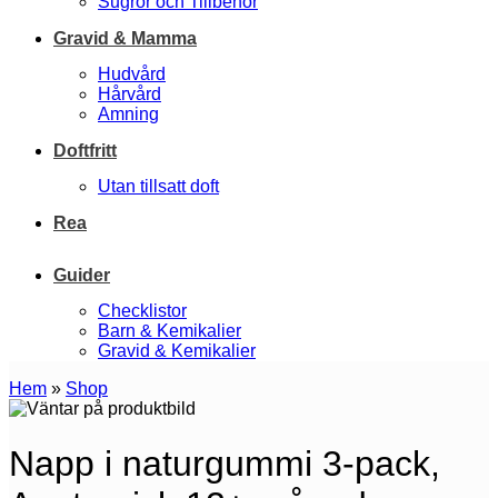
Sugrör och Tillbehör
Gravid & Mamma
Hudvård
Hårvård
Amning
Doftfritt
Utan tillsatt doft
Rea
Guider
Checklistor
Barn & Kemikalier
Gravid & Kemikalier
Hem
»
Shop
Napp i naturgummi 3-pack,