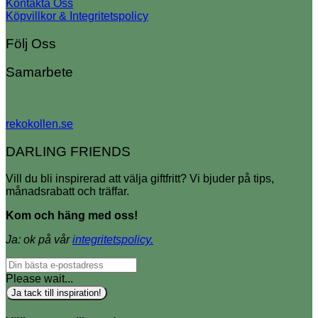
Kontakta Oss
Köpvillkor & Integritetspolicy
Följ Oss
Samarbete
rekokollen.se
DARLING FRIENDS
Vill du bli inspirerad att välja giftfritt? Vi bjuder på tips,
månadsrabatt och träffar.
Kom och häng med oss!
Ja: ok på vår
integritetspolicy.
Please wait...
Ja tack till inspiration!