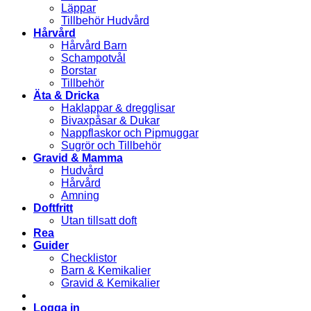
Läppar
Tillbehör Hudvård
Hårvård
Hårvård Barn
Schampotvål
Borstar
Tillbehör
Äta & Dricka
Haklappar & dregglisar
Bivaxpåsar & Dukar
Nappflaskor och Pipmuggar
Sugrör och Tillbehör
Gravid & Mamma
Hudvård
Hårvård
Amning
Doftfritt
Utan tillsatt doft
Rea
Guider
Checklistor
Barn & Kemikalier
Gravid & Kemikalier
Logga in