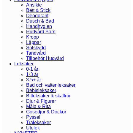
Ansikte
Bett & Stick
Deodorant
Dusch & Bad
Handhygien
Hudvård Barn
Kropp
Läppar
Solskydd
Tandvård
Tillbehör Hudvård
Leksaker
0-1 år
1-3 år
3-5+ år
Bad och vattenleksaker
Bebisleksaker
Bitleksaker & skallror
Djur & Figurer
Måla & Rita
Gosedjur & Dockor
Pyssel
Träleksaker
Utelek