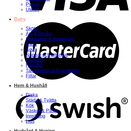
Pyssel
Utelek
Baby
Sköta
Äta & Dricka
Haklappar & dregglisar
Bada
Sova
Nappar och bitringar
Hudvård
Hårvård
Tandborstar och tandkräm
Filtar
Hem & Hushåll
Diska
Städa & Tvätta
Kök
Väskor & Påsar
Inredning
Ljus
Hudvård & Hygien