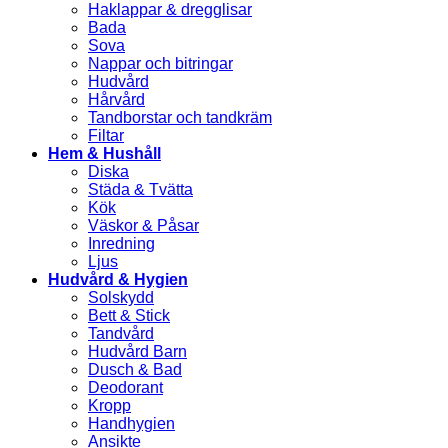
Haklappar & dregglisar
Bada
Sova
Nappar och bitringar
Hudvård
Hårvård
Tandborstar och tandkräm
Filtar
Hem & Hushåll
Diska
Städa & Tvätta
Kök
Väskor & Påsar
Inredning
Ljus
Hudvård & Hygien
Solskydd
Bett & Stick
Tandvård
Hudvård Barn
Dusch & Bad
Deodorant
Kropp
Handhygien
Ansikte