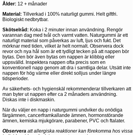
Ålder:
12 + månader
Material:
Tillverkad i 100% naturligt gummi. Helt giftfri.
Biologiskt nedbrytbar.
Skötselråd:
Koka i 2 minuter innan användning. Rengör
varannan dag med tvål och varmt vatten. Naturgummi är ett
naturligt material som påverkas av luft, ljus och fukt. Det
mörknar med tiden, vilket är helt normalt. Observera dock
revor och nya hål som är ett tydligt tecken på att nappen bör
bytas. Den bör även bytas om nappen är klibbig eller
uppsvälld. Inspektera nappen ofta precis som en
konventionell napp genom att dra i samtliga delar. Utsätt inte
nappen för hög värme eller direkt solljus under längre
tidsperioder.
Av säkerhets- och hygienskäl rekommenderar tillverkaren att
man byter ut nappen efter ca 2 månaders användning.
Diskas inte i diskmaskin.
När du väljer en napp i naturgummi undviker du onödiga
färgämnen, cancerframkallande ämnen, hormonstörande
ämnen, kemiska mjukgörare, parabener, PVC och ftalater.
Observera
att allergiska reaktioner kan förekomma hos vissa