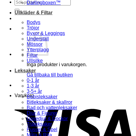
Sök
Darlingboxen™
efter:
Ullkläder & Filtar
Bodys
Tröjor
Byxor & Leggings
Underställ
Mössor
Ytterplagg
Filtar
Ullsilke
Inga produkter i varukorgen.
Leksaker
Gå tillbaka till butiken
0-1 år
1-3 år
3-5+ år
Varukorg
Bebisleksaker
Bitleksaker & skallror
Bad och vattenleksaker
Djur & Figurer
Gosedjur & Dockor
Träleksaker
Pussel & Spel
Måla & Rita