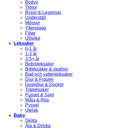
Bodys
Tröjor
Byxor & Leggings
Underställ
Mössor
Ytterplagg
Filtar
Ullsilke
Leksaker
0-1 år
1-3 år
3-5+ år
Bebisleksaker
Bitleksaker & skallror
Bad och vattenleksaker
Djur & Figurer
Gosedjur & Dockor
Träleksaker
Pussel & Spel
Måla & Rita
Pyssel
Utelek
Baby
Sköta
Äta & Dricka