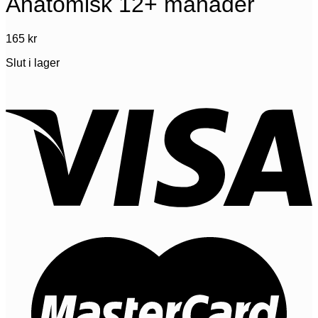
Anatomisk 12+ månader
165
kr
Slut i lager