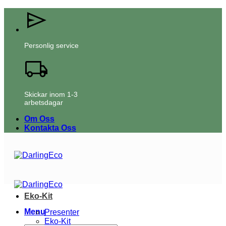
Skip
to
content
Personlig service
Skickar inom 1-3
arbetsdagar
Om Oss
Kontakta Oss
Eko-Kit
Menu
Presenter
Eko-Kit