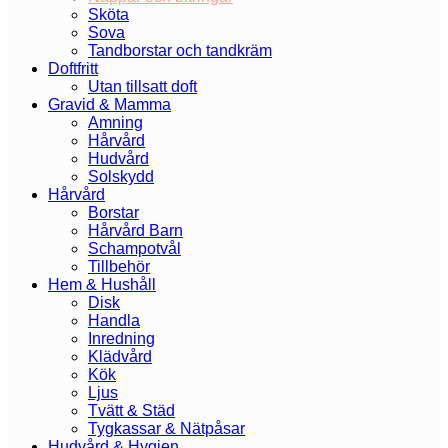
Sköta
Sova
Tandborstar och tandkräm
Doftfritt
Utan tillsatt doft
Gravid & Mamma
Amning
Hårvård
Hudvård
Solskydd
Hårvård
Borstar
Hårvård Barn
Schampotvål
Tillbehör
Hem & Hushåll
Disk
Handla
Inredning
Klädvård
Kök
Ljus
Tvätt & Städ
Tygkassar & Nätpåsar
Hudvård & Hygien