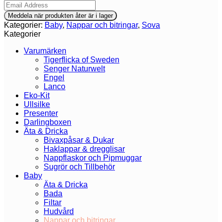
Meddela när produkten åter är i lager
Kategorier:
Baby
,
Nappar och bitringar
,
Sova
Kategorier
Varumärken
Tigerflicka of Sweden
Senger Naturwelt
Engel
Lanco
Eko-Kit
Ullsilke
Presenter
Darlingboxen
Äta & Dricka
Bivaxpåsar & Dukar
Haklappar & dregglisar
Nappflaskor och Pipmuggar
Sugrör och Tillbehör
Baby
Äta & Dricka
Bada
Filtar
Hudvård
Nappar och bitringar