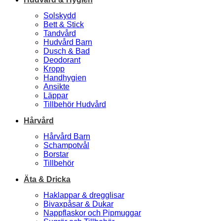
Solskydd
Bett & Stick
Tandvård
Hudvård Barn
Dusch & Bad
Deodorant
Kropp
Handhygien
Ansikte
Läppar
Tillbehör Hudvård
Hårvård
Hårvård Barn
Schampotvål
Borstar
Tillbehör
Äta & Dricka
Haklappar & dregglisar
Bivaxpåsar & Dukar
Nappflaskor och Pipmuggar