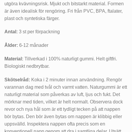
utgöra kvävningsrisk. Mjukt och bitstarkt material. Formen
är även idealisk för rengöring. Fri från PVC, BPA, ftalater,
plast och syntetiska färger.
Antal:
3 st per förpackning
Ålder:
6-12 månader
Material:
Tillverkad i 100% naturligt gummi. Helt giftfri.
Biologiskt nedbrytbar.
Skötselråd:
Koka i 2 minuter innan användning. Rengör
varannan dag med tvål och varmt vatten. Naturgummi är ett
naturligt material som påverkas av luft, ljus och fukt. Det
mörknar med tiden, vilket är helt normalt. Observera dock
revor och nya hål som är ett tydligt tecken på att nappen
bör bytas. Den bör även bytas om nappen är klibbig eller
uppsvälld. Inspektera nappen ofta precis som en
konventionell napp genom att dra i samtliga delar. Utsätt