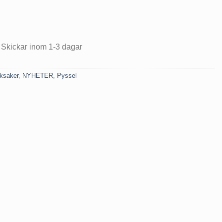
ga
ande
.
 Skickar inom 1-3 dagar
ksaker
,
NYHETER
,
Pyssel