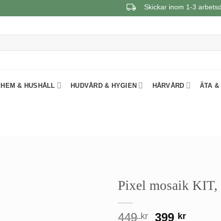
Skickar inom 1-3 arbets
HEM & HUSHÅLL
HUDVÅRD & HYGIEN
HÅRVÅRD
ÄTA &
Pixel mosaik KIT,
Det
Det
449
399
kr
kr