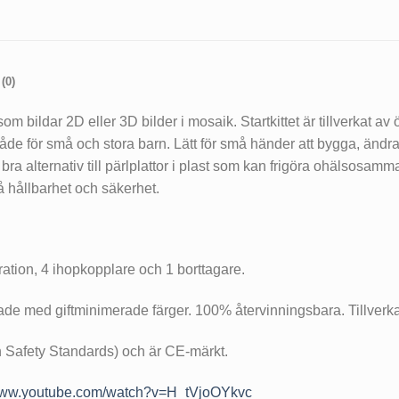
(0)
om bildar 2D eller 3D bilder i mosaik. Startkittet är tillverkat a
åde för små och stora barn. Lätt för små händer att bygga, ändra
bra alternativ till pärlplattor i plast som kan frigöra ohälsosam
på hållbarhet och säkerhet.
piration, 4 ihopkopplare och 1 borttagare.
ärgade med giftminimerade färger. 100% återvinningsbara. Tillverk
 Safety Standards) och är CE-märkt.
/www.youtube.com/watch?v=H_tVjoOYkvc