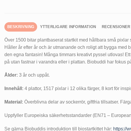
BESKRIVNING
YTTERLIGARE INFORMATION
RECENSIONER 
Över 1500 bitar plantbaserat startkit med hållbara små pixlar s
Håller år efter år och är utmanande och roligt att bygga med b
den egna fantasin! Många timmars kreativt pyssel utlovas! Ett 
på utan fastnar i varandra eller i plattan. Biobuddi har fokus 
Ålder:
3 år och uppåt.
Innehåll:
4 plattor, 1517 pixlar i 12 olika färger, 8 kort för ins
Material:
Överblivna delar av sockerrör, giftfria tillsatser. F
Uppfyller Europeiska säkerhetsstandarder (EN71 – European
Se gärna Biobuddis introduktion till biostartkittet här:
https:/