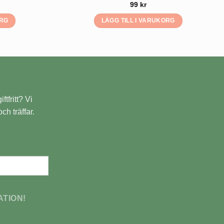
99
kr
ORG
LÄGG TILL I VARUKORG
ftfritt? Vi
ch träffar.
ATION!