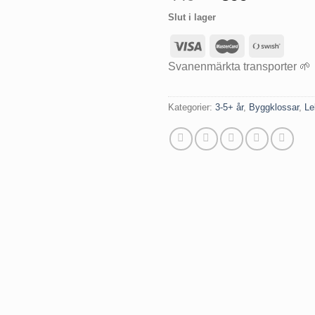
ursprungli
nuvar
Slut i lager
priset
priset
var:
är:
449 kr.
399 kr
Svanenmärkta transporter 🌱
Kategorier:
3-5+ år
,
Byggklossar
,
Le