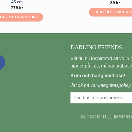
45 cm
89
kr
779
kr
LÄGG TILL I VARUK
GG TILL I VARUKORG
DARLING FRIENDS
Vill du bli inspirerad att välja gi
bjuder på tips, månadsrabatt o
Kom och häng med oss!
Ja: ok på vår
integritetspolicy.
JA TACK TILL INSPIR