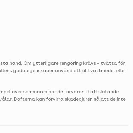
örsta hand. Om ytterligare rengöring krävs – tvätta för
 ullens goda egenskaper använd ett ulltvättmedel eller
xempel över sommaren bör de förvaras i tättslutande
vålar. Dofterna kan förvirra skadedjuren så att de inte