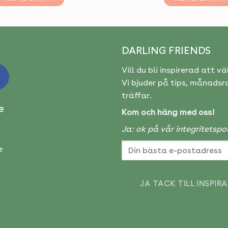
Den
Den
här
här
produkten
produkt
har
har
DARLING FRIENDS
flera
flera
Vill du bli inspirerad att vä
varianter.
variante
De
De
Vi bjuder på tips, månads
olika
olika
träffar.
alternativen
alternat
e
Kom och häng med oss!
kan
kan
väljas
väljas
Ja: ok på vår
integritetspol
på
på
e
produktsidan
produkt
JA TACK TILL INSPIR