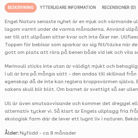
BESKRIVNING
YTTERLIGARE INFORMATION
RECENSIONER (0)
Engel Naturs senaste nyhet är en mjuk och värmande ull
lagom varmt under de varma månaderna. Använd ullpåsen 
ser till att ullpåsen sitter kvar och inte åker ner. Ullf
Toppen för bebisar som sparkar av sig filt/täcke när d
gott om plats att röra på benen både vid lek och vila s
Merinoull sticks inte utan är väldigt mjukt och behagli
i ull är bra på många sätt – den andas till skillnad fr
egenskap då de inte kan reglera kroppsvärmen själva. Bl
sakens skull blir blöt. Om barnet är svettigt så ser ull
Ull är även smutsavvisande och kommer det dreggel elle
alternativ tycker vi. Så klart är Engels ullplagg fria
ekologisk farm där de lever ett lugnt liv i naturen. Be
Ålder:
Nyfödd – ca 8 månader