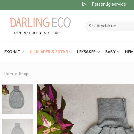
Skip
Personlig service
to
content
Sök
efter:
EKO-KIT
ULLKLÄDER & FILTAR
LEKSAKER
BABY
HEM
Hem
»
Shop