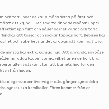
arm och torr under de kalla månaderna på året och
ärkt att krypa i. Den smarta ribbade resåren upptill
 effektivt upp fukt och håller barnet varmt och torrt.
rhindrar att tossor och sockar tappas bort. Bebisen har
rygghet och säkerhet när det är dags att komma till ro.
om de minsta har extra känslig hud. Att använda sovpåse
n håller nyfödda lagom varma vilket är en oerhört bra
orberar ullen vätskan utan att barnets hud för den
ukten från huden.
astiska egenskaper överväger alla gånger syntetiska
dra syntetiska kemikalier. Fåren kommer från en
a.