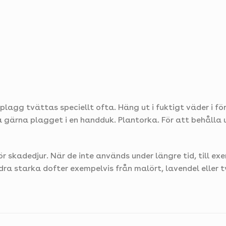
llplagg tvättas speciellt ofta. Häng ut i fuktigt väder i f
 gärna plagget i en handduk. Plantorka. För att behålla
r skadedjur. När de inte används under längre tid, till e
dra starka dofter exempelvis från malört, lavendel eller t