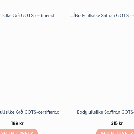
llsilke Grå GOTS-certifierad
Body ullsilke Saffran GOTS-
189
kr
315
kr
VÄLJ ALTERNATIV
VÄLJ ALTERNATIV