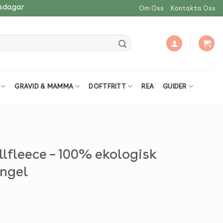
tsdagar
Om Oss
Kontakta Oss
GRAVID & MAMMA
DOFTFRITT
REA
GUIDER
lfleece – 100% ekologisk
Engel