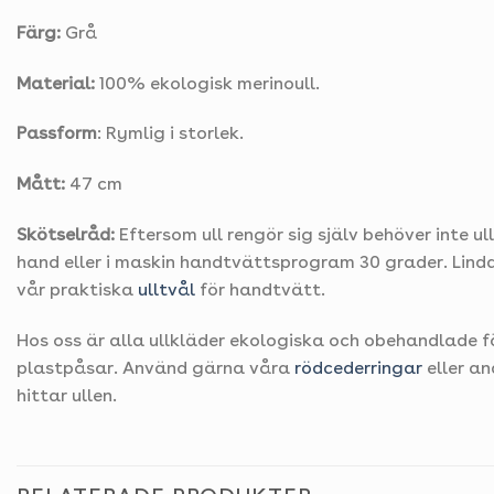
Färg:
Grå
Material:
100% ekologisk merinoull.
Passform
: Rymlig i storlek.
Mått:
47 cm
Skötselråd:
Eftersom ull rengör sig själv behöver inte u
hand eller i maskin handtvättsprogram 30 grader. Linda
vår praktiska
ulltvål
för handtvätt.
Hos oss är alla ullkläder ekologiska och obehandlade fö
plastpåsar. Använd gärna våra
rödcederringar
eller an
hittar ullen.