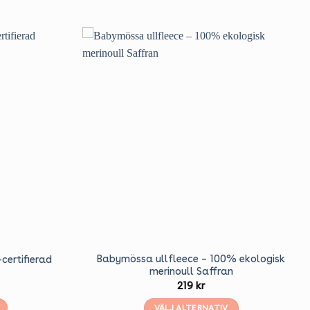
Babymössa ullfleece – 100% ekologisk
certifierad
merinoull Saffran
219
kr
VÄLJ ALTERNATIV