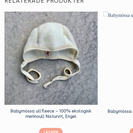
RELATERADE PRODUKTER
Babymössa ullfleece – 100% ekologisk
Babymössa u
merinoull Naturvit, Engel
LÄS MER