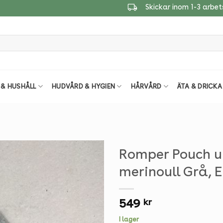
Skickar inom 1-3 arbe
 & HUSHÅLL
HUDVÅRD & HYGIEN
HÅRVÅRD
ÄTA & DRICKA
Romper Pouch ul
merinoull Grå, 
549
kr
I lager