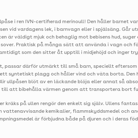
påse i ren IVN-certifierad merinoull! Den håller barnet v
vid vardagens lek, i barnvagn eller i spjälsäng. Går utm
leecen är väldigt mjuk och behaglig mot bebisens hud, suger
e sover. Praktisk på många sätt att använda i vagn och fö
amtidigt som den sitter åt upptill i midjehöjd och inger t
gt, passar därför utmärkt till små barn, speciellt efters
ån ett syntetiskt plagg och håller vind och väta borta. De
ir ullpåsen blöt av en läckande blöja eller annat så abs
en till att bibehålla värmen genom att transportera bort f
r kräks på ullen rengör den enkelt sig själv. Ullens fant
 från vattenavvisande kemikalier, flammskyddsmedel och an
kämpningsmedel är förbjudna både på djuren och i deras föd