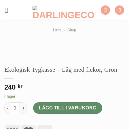
Skip
to
content
Hem
»
Shop
Ekologisk Tygkasse – Låg med fickor, Grön
240
kr
I lager
Ekologisk Tygkasse - Låg med fickor, Grön mängd
LÄGG TILL I VARUKORG