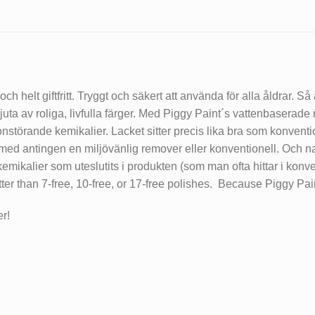
h helt giftfritt. Tryggt och säkert att använda för alla åldrar. Så
juta av roliga, livfulla färger. Med Piggy Paint´s vattenbaserade 
monstörande kemikalier. Lacket sitter precis lika bra som konvent
ort med antingen en miljövänlig remover eller konventionell. Och na
gkemikalier som uteslutits i produkten (som man ofta hittar i konv
etter than 7-free, 10-free, or 17-free polishes. Because Piggy Pain
r!