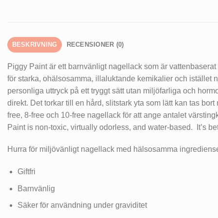
BESKRIVNING
RECENSIONER (0)
Piggy Paint är ett barnvänligt nagellack som är vattenbaserat oc
för starka, ohälsosamma, illaluktande kemikalier och istället n
personliga uttryck på ett tryggt sätt utan miljöfarliga och hor
direkt. Det torkar till en hård, slitstark yta som lätt kan tas b
free, 8-free och 10-free nagellack för att ange antalet värstin
Paint is non-toxic, virtually odorless, and water-based. It’s b
Hurra för miljövänligt nagellack med hälsosamma ingrediense
Giftfri
Barnvänlig
Säker för användning under graviditet