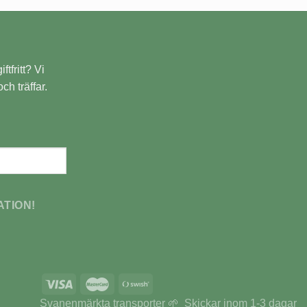
ftfritt? Vi
ch träffar.
ATION!
Svanenmärkta transporter 🌱 Skickar inom 1-3 dagar