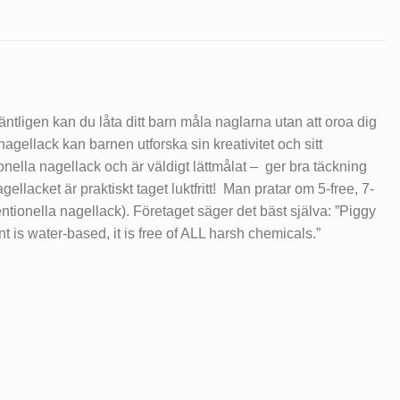
 äntligen kan du låta ditt barn måla naglarna utan att oroa dig
nagellack kan barnen utforska sin kreativitet och sitt
ionella nagellack och är väldigt lättmålat – ger bra täckning
gellacket är praktiskt taget luktfritt! Man pratar om 5-free, 7-
entionella nagellack). Företaget säger det bäst själva: ”Piggy
t is water-based, it is free of ALL harsh chemicals.”