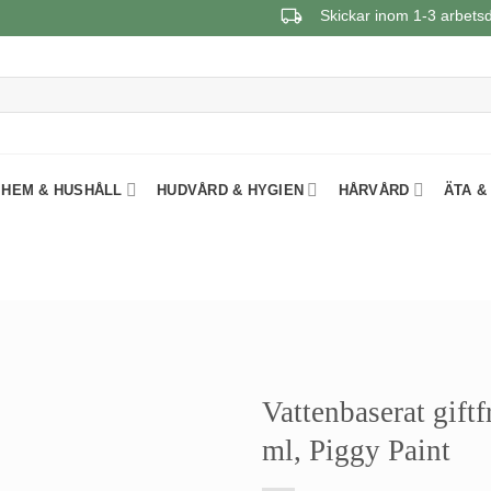
Skickar inom 1-3 arbets
HEM & HUSHÅLL
HUDVÅRD & HYGIEN
HÅRVÅRD
ÄTA &
Vattenbaserat giftf
ml, Piggy Paint