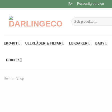
Skip
Personlig service
to
content
Sök
efter:
EKO-KIT
ULLKLÄDER & FILTAR
LEKSAKER
BABY
GUIDER
Hem
»
Shop