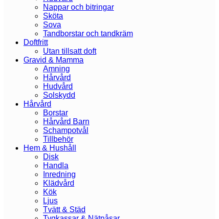
Nappar och bitringar
Sköta
Sova
Tandborstar och tandkräm
Doftfritt
Utan tillsatt doft
Gravid & Mamma
Amning
Hårvård
Hudvård
Solskydd
Hårvård
Borstar
Hårvård Barn
Schampotvål
Tillbehör
Hem & Hushåll
Disk
Handla
Inredning
Klädvård
Kök
Ljus
Tvätt & Städ
Tygkassar & Nätpåsar