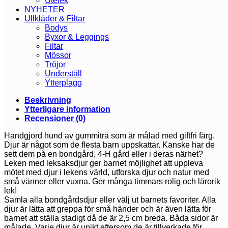
Utelek
NYHETER
Ullkläder & Filtar
Bodys
Byxor & Leggings
Filtar
Mössor
Tröjor
Underställ
Ytterplagg
Beskrivning
Ytterligare information
Recensioner (0)
Handgjord hund av gummiträ som är målad med giftfri färg.
Djur är något som de flesta barn uppskattar. Kanske har de
sett dem på en bondgård, 4-H gård eller i deras närhet?
Leken med leksaksdjur ger barnet möjlighet att uppleva
mötet med djur i lekens värld, utforska djur och natur med
små vänner eller vuxna. Ger många timmars rolig och lärorik
lek!
Samla alla bondgårdsdjur eller välj ut barnets favoriter. Alla
djur är lätta att greppa för små händer och är även lätta för
barnet att ställa stadigt då de är 2,5 cm breda. Båda sidor är
målade. Varje djur är unikt eftersom de är tillverkade för