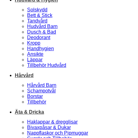
Solskydd
Bett & Stick
Tandvård
Hudvård Barn
Dusch & Bad
Deodorant
Kropp
Handhygien
Ansikte
Läppar
Tillbehör Hudvård
Hårvård
Hårvård Barn
Schampotvål
Borstar
Tillbehör
Äta & Dricka
Haklappar & dregglisar
Bivaxpåsar & Dukar
Nappflaskor och Pipmuggar