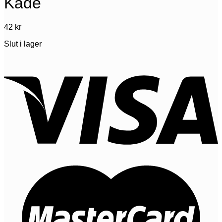
Kade
42
kr
Slut i lager