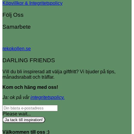
Köpvillkor & Integritetspolicy
Följ Oss
Samarbete
rekokollen.se
DARLING FRIENDS
Vill du bli inspirerad att välja giftfritt? Vi bjuder på tips,
månadsrabatt och träffar.
Kom och häng med oss!
Ja: ok på vår
integritetspolicy.
Please wait...
Ja tack till inspiration!
Välkommen till oss :)