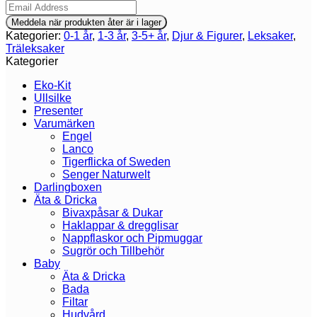
Meddela när produkten åter är i lager
Kategorier:
0-1 år
,
1-3 år
,
3-5+ år
,
Djur & Figurer
,
Leksaker
,
Träleksaker
Kategorier
Eko-Kit
Ullsilke
Presenter
Varumärken
Engel
Lanco
Tigerflicka of Sweden
Senger Naturwelt
Darlingboxen
Äta & Dricka
Bivaxpåsar & Dukar
Haklappar & dregglisar
Nappflaskor och Pipmuggar
Sugrör och Tillbehör
Baby
Äta & Dricka
Bada
Filtar
Hudvård