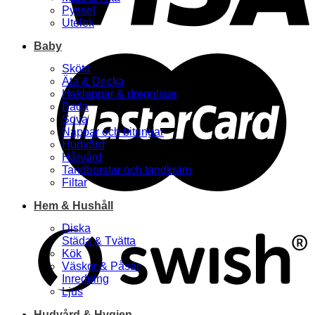
Pyssel
Utelek
Baby
Sköta
Äta & Dricka
Haklappar & dregglisar
Bada
Sova
Nappar och bitringar
Hudvård
Hårvård
Tandborstar och tandkräm
Filtar
Hem & Hushåll
Diska
Städa & Tvätta
Kök
Väskor & Påsar
Inredning
Ljus
Hudvård & Hygien