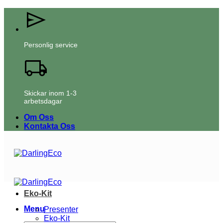
Skip
to
content
Personlig service
Skickar inom 1-3
arbetsdagar
Om Oss
Kontakta Oss
Eko-Kit
Menu
Presenter
Eko-Kit