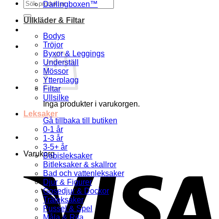
Sök
Darlingboxen™
efter:
Ullkläder & Filtar
Bodys
Tröjor
Byxor & Leggings
Underställ
Mössor
Ytterplagg
Filtar
Ullsilke
Inga produkter i varukorgen.
Leksaker
Gå tillbaka till butiken
0-1 år
1-3 år
3-5+ år
Varukorg
Bebisleksaker
Bitleksaker & skallror
Bad och vattenleksaker
Djur & Figurer
Gosedjur & Dockor
Träleksaker
Pussel & Spel
Måla & Rita