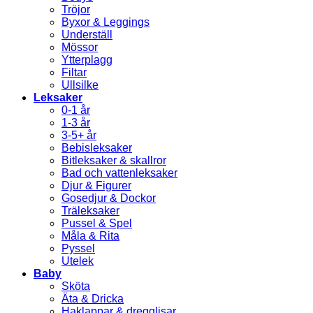
Tröjor
Byxor & Leggings
Underställ
Mössor
Ytterplagg
Filtar
Ullsilke
Leksaker
0-1 år
1-3 år
3-5+ år
Bebisleksaker
Bitleksaker & skallror
Bad och vattenleksaker
Djur & Figurer
Gosedjur & Dockor
Träleksaker
Pussel & Spel
Måla & Rita
Pyssel
Utelek
Baby
Sköta
Äta & Dricka
Haklappar & dregglisar