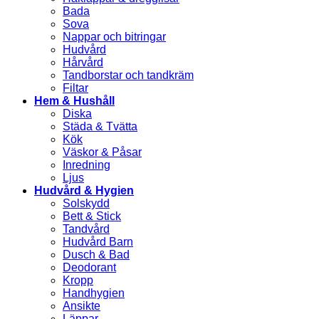
Bada
Sova
Nappar och bitringar
Hudvård
Hårvård
Tandborstar och tandkräm
Filtar
Hem & Hushåll
Diska
Städa & Tvätta
Kök
Väskor & Påsar
Inredning
Ljus
Hudvård & Hygien
Solskydd
Bett & Stick
Tandvård
Hudvård Barn
Dusch & Bad
Deodorant
Kropp
Handhygien
Ansikte
Läppar