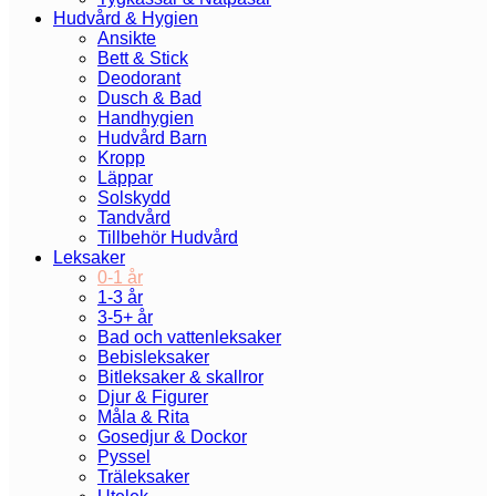
Hudvård & Hygien
Ansikte
Bett & Stick
Deodorant
Dusch & Bad
Handhygien
Hudvård Barn
Kropp
Läppar
Solskydd
Tandvård
Tillbehör Hudvård
Leksaker
0-1 år
1-3 år
3-5+ år
Bad och vattenleksaker
Bebisleksaker
Bitleksaker & skallror
Djur & Figurer
Måla & Rita
Gosedjur & Dockor
Pyssel
Träleksaker