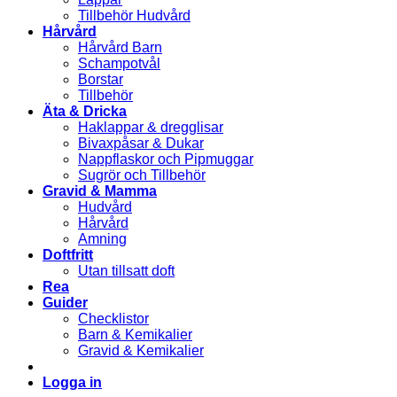
Tillbehör Hudvård
Hårvård
Hårvård Barn
Schampotvål
Borstar
Tillbehör
Äta & Dricka
Haklappar & dregglisar
Bivaxpåsar & Dukar
Nappflaskor och Pipmuggar
Sugrör och Tillbehör
Gravid & Mamma
Hudvård
Hårvård
Amning
Doftfritt
Utan tillsatt doft
Rea
Guider
Checklistor
Barn & Kemikalier
Gravid & Kemikalier
Logga in